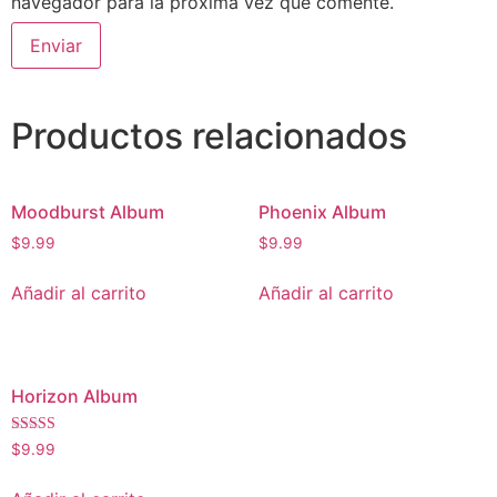
navegador para la próxima vez que comente.
Productos relacionados
Moodburst Album
Phoenix Album
$
9.99
$
9.99
Añadir al carrito
Añadir al carrito
Horizon Album
Valorado
$
9.99
con
4.50
de 5